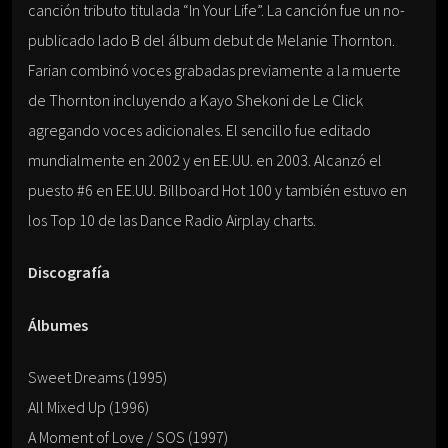
canción tributo titulada “In Your Life”. La canción fue un no-
publicado lado B del álbum debut de Melanie Thornton.
Farian combinó voces grabadas previamente a la muerte
de Thornton incluyendo a Kayo Shekoni de Le Click
agregando voces adicionales. El sencillo fue editado
mundialmente en 2002 y en EE.UU. en 2003. Alcanzó el
puesto #6 en EE.UU. Billboard Hot 100 y también estuvo en
los Top 10 de las Dance Radio Airplay charts.
Discografía
Álbumes
Sweet Dreams (1995)
All Mixed Up (1996)
A Moment of Love / SOS (1997)