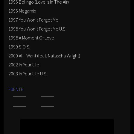
1996 Bolingo (Love Is In The Air)
1996 Megamix
1997 You Won’t Forget Me
1998 You Won’t Forget Me U.S.
1998 A Moment Of Love
1999 S.O.S.
2000 All I Want (feat. Natascha Wright)
2002 In Your Life
2003 In Your Life U.S.
FUENTE